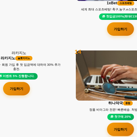
1xBet
스포츠베팅
세계 최대 스포츠베팅! 축구,농구,e스포츠.
🎁 첫입금100%(최대€130
가입하기
14
라카지노
슬롯카지노
· 회원 가입 후 첫 입금액에 대하여 30% 추가
충전.
🎁 이벤트 5% 진행합니다.
가입하기
하나약국
종합
정품 비아그라 전문! 빠른배송. 처
🎁 첫구매 20%
가입하기