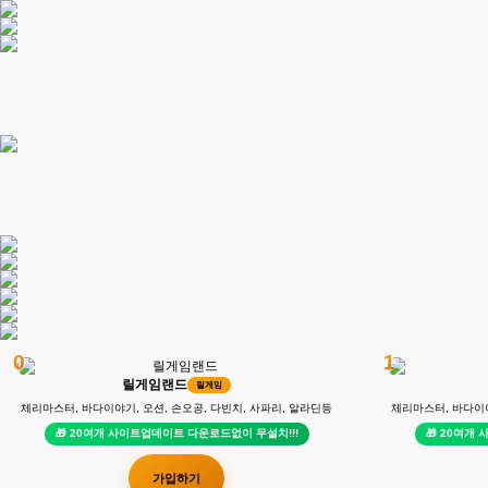
0
1
릴게임랜드
릴게임
체리마스터, 바다이야기, 오션, 손오공, 다빈치, 사파리, 알라딘등
체리마스터, 바다이야
🎁 20여개 사이트업데이트 다운로드없이 무설치!!!
🎁 20여개
가입하기