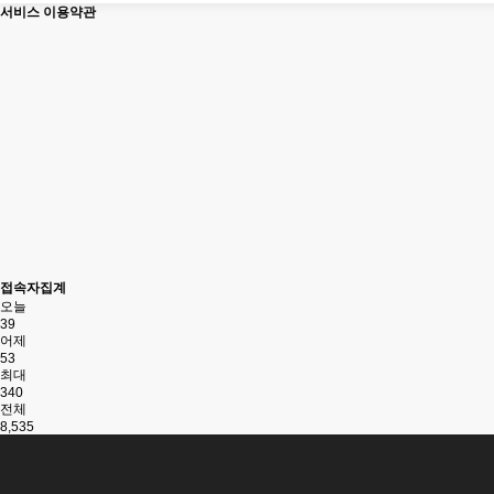
서비스 이용약관
접속자집계
오늘
39
어제
53
최대
340
전체
8,535