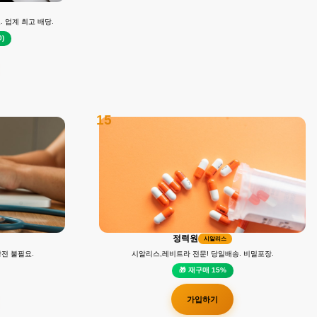
 업계 최고 배당.
)
15
정력원
시알리스
방전 불필요.
시알리스,레비트라 전문! 당일배송. 비밀포장.
🎁 재구매 15%
가입하기