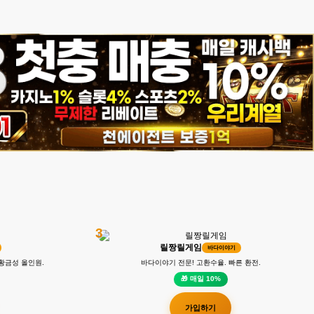
3
릴짱릴게임
바다이야기
황금성 올인원.
바다이야기 전문! 고환수율. 빠른 환전.
🎁 매일 10%
가입하기