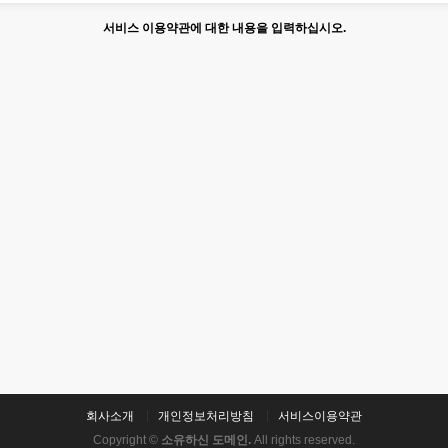
서비스 이용약관에 대한 내용을 입력하십시오.
회사소개
개인정보처리방침
서비스이용약관
Copyright ©
소유하신 도메인.
All rights reserved.