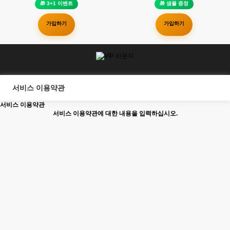
🎁 3+1 이벤트
🎁 샘플 증정
가입하기
가입하기
서비스 이용약관
서비스 이용약관
서비스 이용약관에 대한 내용을 입력하십시오.