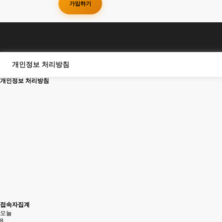
가입하기
개인정보 처리방침
개인정보 처리방침
접속자집계
오늘
8