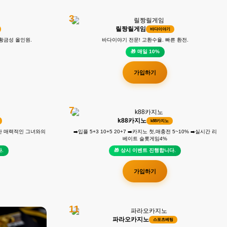
3
릴짱릴게임
바다이야기
황금성 올인원.
바다이야기 전문! 고환수율. 빠른 환전.
🎁 매일 10%
가입하기
7
k88카지노
k88카지노
난 매력적인 그녀와의
➡️입플 5+3 10+5 20+7 ➡️카지노 첫,매충전 5~10% ➡️실시간 리
베이트 슬롯게임4%
.
🎁 상시 이벤트 진행합니다.
가입하기
11
파라오카지노
스포츠베팅