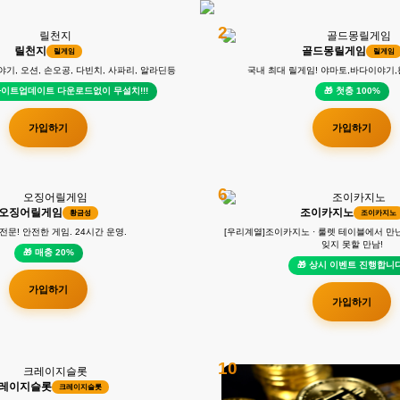
2
릴천지
골드몽릴게임
릴게임
릴게임
기, 오션, 손오공, 다빈치, 사파리, 알라딘등
국내 최대 릴게임! 야마토,바다이야기,
 사이트업데이트 다운로드없이 무설치!!!
🎁 첫충 100%
가입하기
가입하기
6
오징어릴게임
조이카지노
황금성
조이카지노
전문! 안전한 게임. 24시간 운영.
[우리계열]조이카지노 · 룰렛 테이블에서 만
잊지 못할 만남!
🎁 매충 20%
🎁 상시 이벤트 진행합니다
가입하기
가입하기
10
레이지슬롯
크레이지슬롯