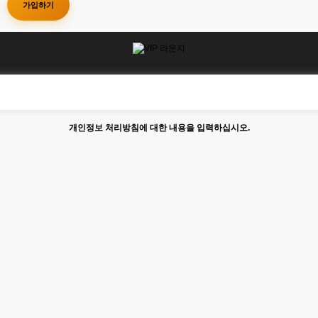
가입하기
개인정보 처리방침에 대한 내용을 입력하십시오.