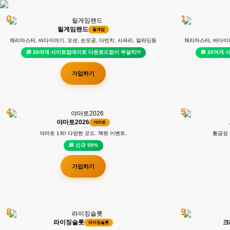
0
1
릴게임랜드
릴게임
체리마스터, 바다이야기, 오션, 손오공, 다빈치, 사파리, 알라딘등
체리마스터, 바다이야
🎁 20여개 사이트업데이트 다운로드없이 무설치!!!
🎁 20여개
가입하기
4
5
야마토2026
야마토
야마토 1위! 다양한 모드. 잭팟 이벤트.
황금성 
🎁 신규 50%
가입하기
8
9
라이징슬롯
크
라이징슬롯