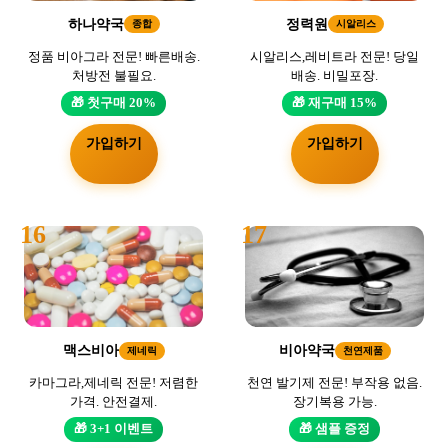
하나약국
정력원
종합
시알리스
정품 비아그라 전문! 빠른배송.
시알리스,레비트라 전문! 당일
처방전 불필요.
배송. 비밀포장.
🎁 첫구매 20%
🎁 재구매 15%
가입하기
가입하기
16
17
맥스비아
비아약국
제네릭
천연제품
카마그라,제네릭 전문! 저렴한
천연 발기제 전문! 부작용 없음.
가격. 안전결제.
장기복용 가능.
🎁 3+1 이벤트
🎁 샘플 증정