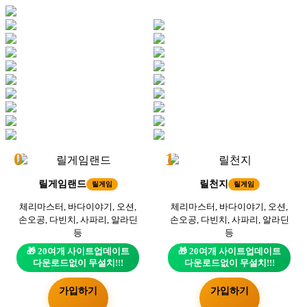
0
1
릴게임랜드
릴천지
릴게임
릴게임
체리마스터, 바다이야기, 오션,
체리마스터, 바다이야기, 오션,
손오공, 다빈치, 사파리, 알라딘
손오공, 다빈치, 사파리, 알라딘
등
등
🎁 20여개 사이트업데이트
🎁 20여개 사이트업데이트
다운로드없이 무설치!!!
다운로드없이 무설치!!!
가입하기
가입하기