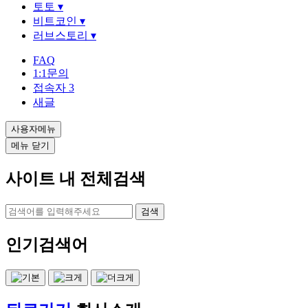
토토 ▾
비트코인 ▾
러브스토리 ▾
FAQ
1:1문의
접속자
3
새글
사용자메뉴
메뉴 닫기
사이트 내 전체검색
검색
인기검색어