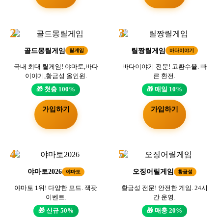
2
3
골드몽릴게임
릴짱릴게임
릴게임
바다이야기
국내 최대 릴게임! 야마토,바다
바다이야기 전문! 고환수율. 빠
이야기,황금성 올인원.
른 환전.
🎁 첫충 100%
🎁 매일 10%
가입하기
가입하기
4
5
야마토2026
오징어릴게임
야마토
황금성
야마토 1위! 다양한 모드. 잭팟
황금성 전문! 안전한 게임. 24시
이벤트.
간 운영.
🎁 신규 50%
🎁 매충 20%