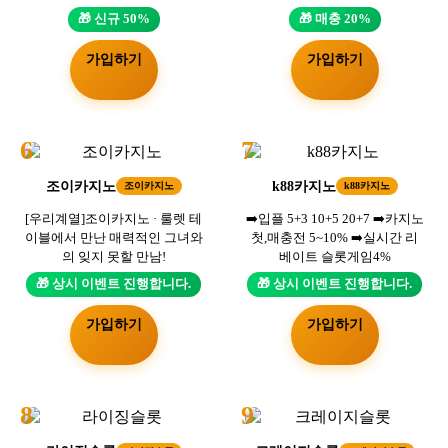
🎁 신규 50%
🎁 매충 20%
가입하기
가입하기
6
7
조이카지노
k88카지노
조이카지노
k88카지노
[우리계열]조이카지노 · 룰렛 테
➡️입플 5+3 10+5 20+7 ➡️카지노
이블에서 만난 매력적인 그녀와
첫,매충전 5~10% ➡️실시간 리
의 잊지 못할 만남!
베이트 슬롯게임4%
🎁 상시 이벤트 진행합니다.
🎁 상시 이벤트 진행합니다.
가입하기
가입하기
8
9