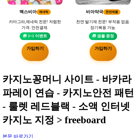
맥스비아
비아약국
제네릭
천연제품
카마그라,제네릭 전문! 저렴한
천연 발기제 전문! 부작용 없음.
가격. 안전결제.
장기복용 가능.
🎁 3+1 이벤트
🎁 샘플 증정
가입하기
가입하기
카지노꽁머니 사이트 - 바카라
파레이 연습 - 카지노안전 패턴
- 룰렛 레드블랙 - 소액 인터넷
카지노 지정 > freeboard
본문 바로가기