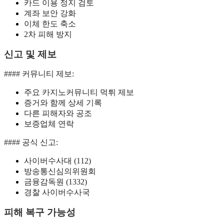
카드 이용 정지 검토
계좌 보안 강화
이체 한도 축소
2차 피해 방지
신고 및 제보
#### 커뮤니티 제보:
주요 카지노커뮤니티 먹튀 제보
증거와 함께 상세 기록
다른 피해자와 공조
보증업체 연락
#### 공식 신고:
사이버수사대 (112)
방송통신심의위원회
금융감독원 (1332)
경찰 사이버수사국
피해 복구 가능성