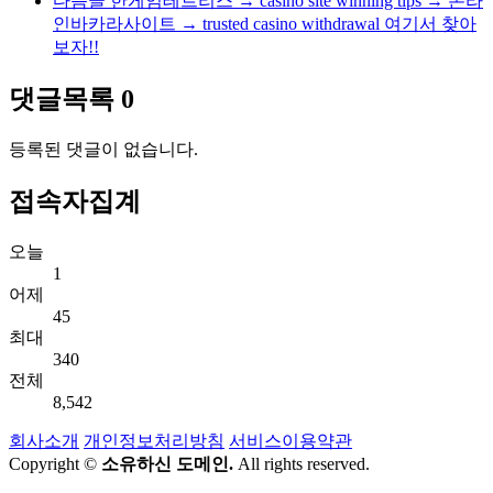
다음글
한게임테트리스 → casino site winning tips → 온라
인바카라사이트 → trusted casino withdrawal 여기서 찾아
보자!!
댓글목록
0
등록된 댓글이 없습니다.
접속자집계
오늘
1
어제
45
최대
340
전체
8,542
회사소개
개인정보처리방침
서비스이용약관
Copyright ©
소유하신 도메인.
All rights reserved.