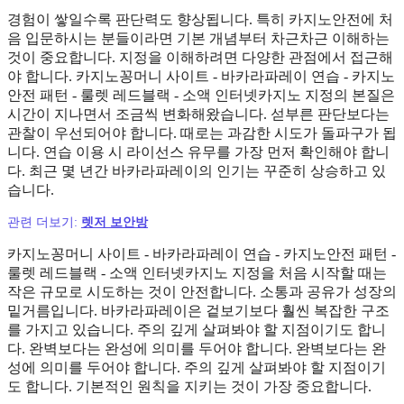
경험이 쌓일수록 판단력도 향상됩니다. 특히 카지노안전에 처
음 입문하시는 분들이라면 기본 개념부터 차근차근 이해하는
것이 중요합니다. 지정을 이해하려면 다양한 관점에서 접근해
야 합니다. 카지노꽁머니 사이트 - 바카라파레이 연습 - 카지노
안전 패턴 - 룰렛 레드블랙 - 소액 인터넷카지노 지정의 본질은
시간이 지나면서 조금씩 변화해왔습니다. 섣부른 판단보다는
관찰이 우선되어야 합니다. 때로는 과감한 시도가 돌파구가 됩
니다. 연습 이용 시 라이선스 유무를 가장 먼저 확인해야 합니
다. 최근 몇 년간 바카라파레이의 인기는 꾸준히 상승하고 있
습니다.
관련 더보기:
렛저 보안방
카지노꽁머니 사이트 - 바카라파레이 연습 - 카지노안전 패턴 -
룰렛 레드블랙 - 소액 인터넷카지노 지정을 처음 시작할 때는
작은 규모로 시도하는 것이 안전합니다. 소통과 공유가 성장의
밑거름입니다. 바카라파레이은 겉보기보다 훨씬 복잡한 구조
를 가지고 있습니다. 주의 깊게 살펴봐야 할 지점이기도 합니
다. 완벽보다는 완성에 의미를 두어야 합니다. 완벽보다는 완
성에 의미를 두어야 합니다. 주의 깊게 살펴봐야 할 지점이기
도 합니다. 기본적인 원칙을 지키는 것이 가장 중요합니다.