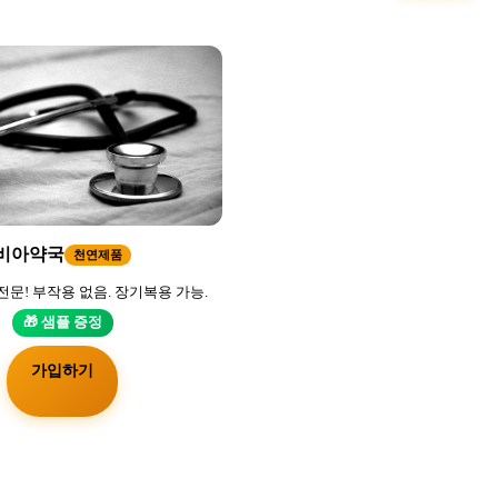
비아약국
천연제품
전문! 부작용 없음. 장기복용 가능.
🎁 샘플 증정
가입하기