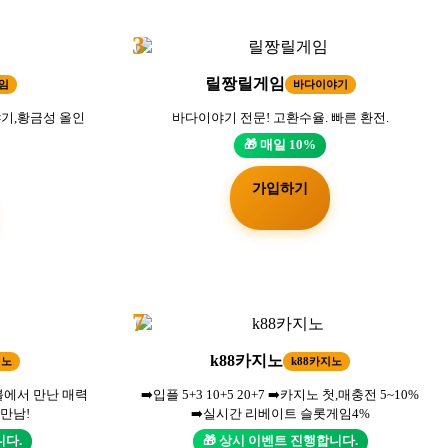
3
릴짱릴게임
임
바다이야기
야기,황금성 올인
바다이야기 전문! 고환수율. 빠른 환전.
🎁 매일 10%
가입하기
7
k88카지노
지노
k88카지노
블에서 만난 매력
➡️입플 5+3 10+5 20+7 ➡️카지노 첫,매충전 5~10%
만남!
➡️실시간 리베이트 슬롯게임4%
니다.
🎁 상시 이벤트 진행합니다.