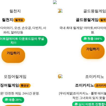
2
릴천지
골드몽릴게임
릴게임
릴게
다이야기, 오션, 손오공, 다빈치, 사
국내 최대 릴게임! 야마토,바다이
파리, 알라딘등
원.
 사이트업데이트 다운로드없이 무설
🎁 첫충 100%
치!!!
가입하기
가입하기
6
징어릴게임
조이카지노
황금성
조이카
문! 안전한 게임. 24시간 운영.
[우리계열]조이카지노 · 룰렛 테이
적인 그녀와의 잊지 못할 
🎁 매충 20%
🎁 상시 이벤트 진행합