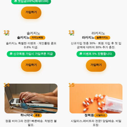
🎁 첫입금100%(최대€130)
가입하기
12
13
솔카지노
라카지노
카지노베팅
슬롯카지노
솔카지노 특별한 이벤트 · 개인롤링 콤프
신규가입 첫충 30% · 회원 가입 후 첫 입
0.6% 지급.
금액에 대하여 30% 추가 충전.
🎁 신규회원 가입시 가입쿠폰 지급
🎁 이벤트 5% 진행합니다.
가입하기
가입하기
14
15
하나약국
정력원
종합
시알리스
정품 비아그라 전문! 빠른배송. 처방전 불
시알리스,레비트라 전문! 당일배송. 비밀
필요.
포장.