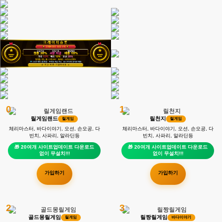
0
1
릴게임랜드
릴천지
릴게임
릴게임
체리마스터, 바다이야기, 오션, 손오공, 다
체리마스터, 바다이야기, 오션, 손오공, 다
빈치, 사파리, 알라딘등
빈치, 사파리, 알라딘등
🎁 20여개 사이트업데이트 다운로드
🎁 20여개 사이트업데이트 다운로드
없이 무설치!!!
없이 무설치!!!
가입하기
가입하기
2
3
골드몽릴게임
릴짱릴게임
릴게임
바다이야기