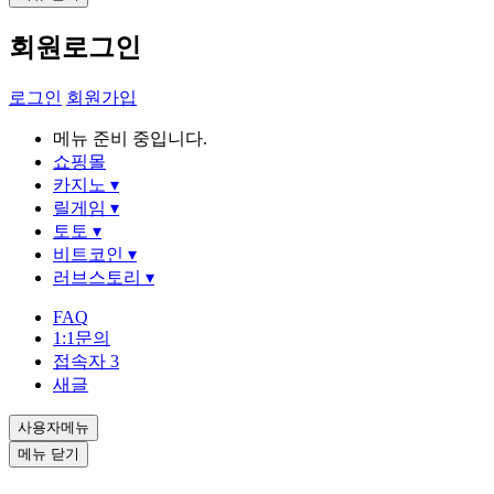
회원로그인
로그인
회원가입
메뉴 준비 중입니다.
쇼핑몰
카지노 ▾
릴게임 ▾
토토 ▾
비트코인 ▾
러브스토리 ▾
FAQ
1:1문의
접속자
3
새글
사용자메뉴
메뉴 닫기