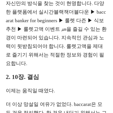
자신만의 방식을 찾는 것이 현명합니다. 다양
한 플랫폼에서 실시간블랙잭더블다운 ▶ bacc
arat banker for beginners ▶ 룰렛 다즌 ▶ 식보
추천 ▶ 룰렛고액 이벤트 ㎛을 즐길 수 있는 환
경이 마련되어 있습니다. 지속적인 관심과 노
력이 뒷받침되어야 합니다. 룰렛고액을 제대
로 즐기기 위해서는 적절한 정보와 경험이 필
요합니다.
2. 10장. 결심
이제는 움직일 때였다.
더 이상 망설일 여유가 없었다. baccarat은 모
든 것을 정리했다. 한 걸음 내딛기 위해서는 그