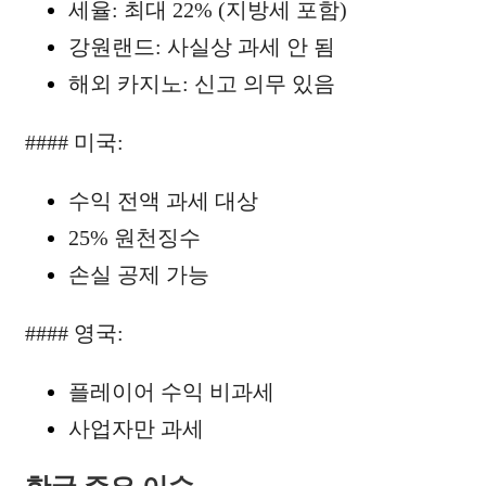
세율: 최대 22% (지방세 포함)
강원랜드: 사실상 과세 안 됨
해외 카지노: 신고 의무 있음
#### 미국:
수익 전액 과세 대상
25% 원천징수
손실 공제 가능
#### 영국:
플레이어 수익 비과세
사업자만 과세