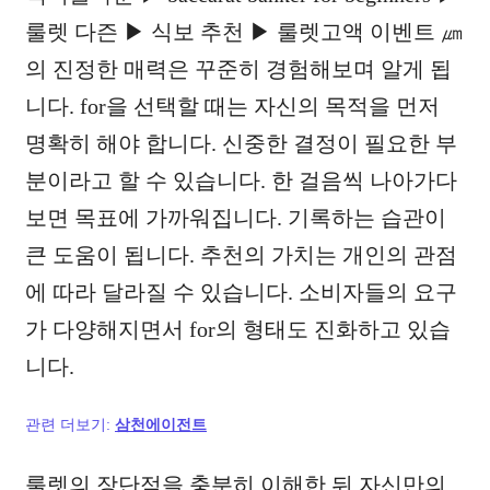
룰렛 다즌 ▶ 식보 추천 ▶ 룰렛고액 이벤트 ㎛
의 진정한 매력은 꾸준히 경험해보며 알게 됩
니다. for을 선택할 때는 자신의 목적을 먼저
명확히 해야 합니다. 신중한 결정이 필요한 부
분이라고 할 수 있습니다. 한 걸음씩 나아가다
보면 목표에 가까워집니다. 기록하는 습관이
큰 도움이 됩니다. 추천의 가치는 개인의 관점
에 따라 달라질 수 있습니다. 소비자들의 요구
가 다양해지면서 for의 형태도 진화하고 있습
니다.
관련 더보기:
삼천에이전트
룰렛의 장단점을 충분히 이해한 뒤 자신만의