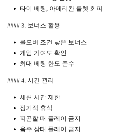
타이 베팅, 아메리칸 룰렛 회피
#### 3. 보너스 활용
롤오버 조건 낮은 보너스
게임 기여도 확인
최대 베팅 한도 준수
#### 4. 시간 관리
세션 시간 제한
정기적 휴식
피곤할 때 플레이 금지
음주 상태 플레이 금지