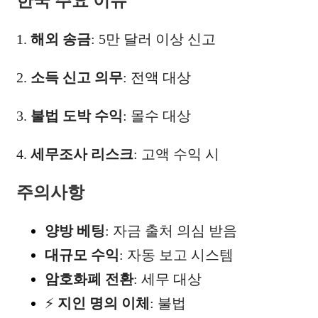
한국 주요 이슈
1.
해외 송금
: 5만 달러 이상 신고
2.
소득 신고 의무
: 전액 대상
3.
불법 도박 수익
: 몰수 대상
4.
세무조사 리스크
: 고액 수익 시
주의사항
양방 베팅
: 자금 출처 의심 받음
대규모 수익
: 자동 보고 시스템
암호화폐 전환
: 세무 대상
⚡
지인 명의 이체
: 불법