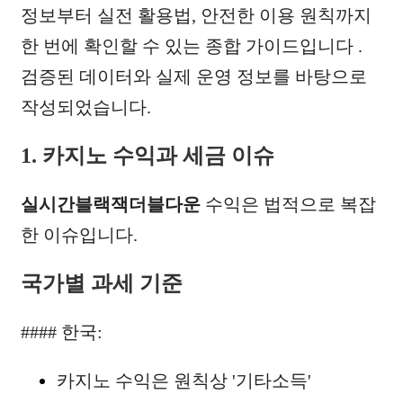
정보부터 실전 활용법, 안전한 이용 원칙까지
한 번에 확인할 수 있는 종합 가이드입니다 .
검증된 데이터와 실제 운영 정보를 바탕으로
작성되었습니다.
1. 카지노 수익과 세금 이슈
실시간블랙잭더블다운
수익은 법적으로 복잡
한 이슈입니다.
국가별 과세 기준
#### 한국:
카지노 수익은 원칙상 '기타소득'