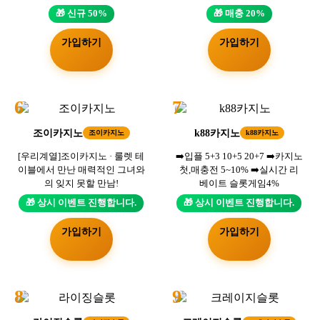
🎁 신규 50%
🎁 매충 20%
가입하기
가입하기
6
7
조이카지노
k88카지노
조이카지노
k88카지노
[우리계열]조이카지노 · 룰렛 테
➡️입플 5+3 10+5 20+7 ➡️카지노
이블에서 만난 매력적인 그녀와
첫,매충전 5~10% ➡️실시간 리
의 잊지 못할 만남!
베이트 슬롯게임4%
🎁 상시 이벤트 진행합니다.
🎁 상시 이벤트 진행합니다.
가입하기
가입하기
8
9