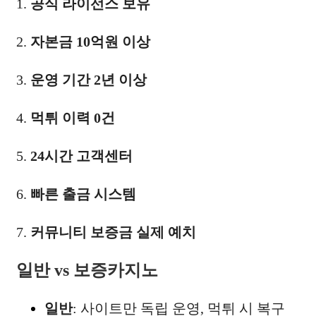
1.
공식 라이선스 보유
2.
자본금 10억원 이상
3.
운영 기간 2년 이상
4.
먹튀 이력 0건
5.
24시간 고객센터
6.
빠른 출금 시스템
7.
커뮤니티 보증금 실제 예치
일반 vs 보증카지노
일반
: 사이트만 독립 운영, 먹튀 시 복구