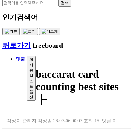
검색
인기검색어
뒤로가기
freeboard
댓글
게
시
판
baccarat card
리
스
counting best sites
트
옵
┟
션
작성자
관리자
작성일
26-07-06 00:07
조회
15
댓글
0