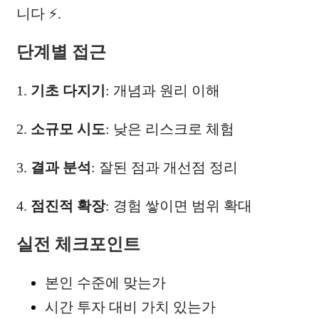
니다 ⚡.
단계별 접근
1.
기초 다지기
: 개념과 원리 이해
2.
소규모 시도
: 낮은 리스크로 체험
3.
결과 분석
: 잘된 점과 개선점 정리
4.
점진적 확장
: 경험 쌓이면 범위 확대
실전 체크포인트
본인 수준에 맞는가
시간 투자 대비 가치 있는가