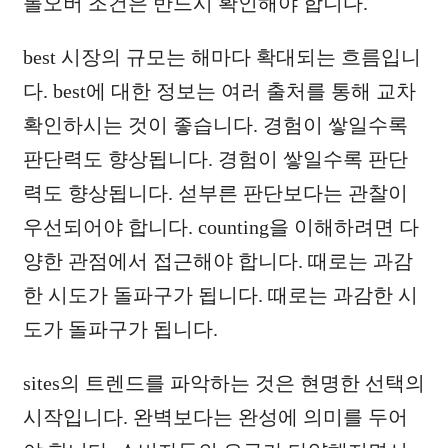
롤오버 조건은 반드시 확인해야 합니다.
best 시장의 규모는 해마다 확대되는 흐름입니
다. best에 대한 정보는 여러 출처를 통해 교차
확인하시는 것이 좋습니다. 경험이 쌓일수록
판단력도 향상됩니다. 경험이 쌓일수록 판단
력도 향상됩니다. 섣부른 판단보다는 관찰이
우선되어야 합니다. counting을 이해하려면 다
양한 관점에서 접근해야 합니다. 때로는 과감
한 시도가 돌파구가 됩니다. 때로는 과감한 시
도가 돌파구가 됩니다.
sites의 트렌드를 파악하는 것은 현명한 선택의
시작입니다. 완벽보다는 완성에 의미를 두어