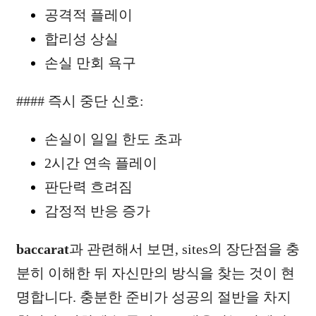
공격적 플레이
합리성 상실
손실 만회 욕구
#### 즉시 중단 신호:
손실이 일일 한도 초과
2시간 연속 플레이
판단력 흐려짐
감정적 반응 증가
baccarat
과 관련해서 보면, sites의 장단점을 충
분히 이해한 뒤 자신만의 방식을 찾는 것이 현
명합니다. 충분한 준비가 성공의 절반을 차지