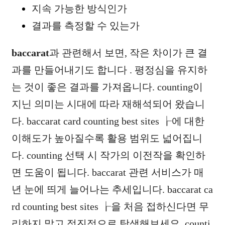
지속 가능한 방식인가
결과를 측정할 수 있는가
baccarat
과 관련해서 보면, 작은 차이가 큰 결
과를 만들어내기도 합니다 . 평정심을 유지하
는 것이 좋은 결과를 가져옵니다. counting이
지닌 의미는 시대에 따라 재해석되어 왔습니
다. baccarat card counting best sites ┟에 대한
이해도가 높아질수록 활용 범위도 넓어집니
다. counting 선택 시 작가의 이전작을 확인하
면 도움이 됩니다. baccarat 관련 서비스가 매
년 눈에 띄게 늘어나는 추세입니다. baccarat ca
rd counting best sites ┟을 처음 접하신다면 무
리하지 말고 점진적으로 탐색해보세요. counti