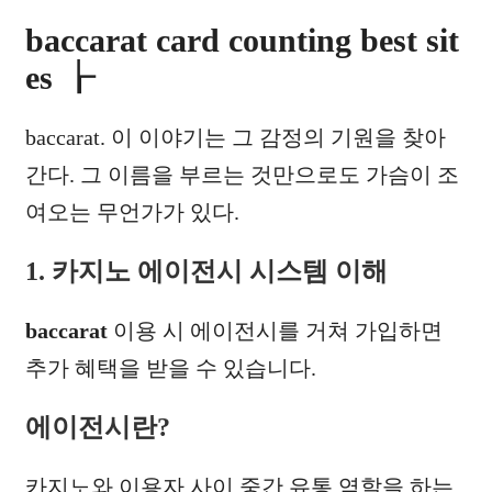
본문
baccarat card counting best sit
es ┟
baccarat. 이 이야기는 그 감정의 기원을 찾아
간다. 그 이름을 부르는 것만으로도 가슴이 조
여오는 무언가가 있다.
1. 카지노 에이전시 시스템 이해
baccarat
이용 시 에이전시를 거쳐 가입하면
추가 혜택을 받을 수 있습니다.
에이전시란?
카지노와 이용자 사이 중간 유통 역할을 하는