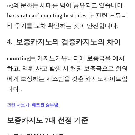
ng의 문화는 세대를 넘어 공유되고 있습니다.
baccarat card counting best sites ┟ 관련 커뮤니
티 후기를 교차 확인하는 것이 안전합니다.
4. ️ 보증카지노와 검증카지노의 차이
counting
는 카지노커뮤니티에 보증금을 예치
하고, 먹튀 사고 발생 시 해당 보증금으로 회원
에게 보상하는 시스템을 갖춘 카지노사이트입
니다 .
관련 더보기:
베트윈 승부방
보증카지노 7대 선정 기준