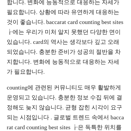
합니다. 변화에 능동적으로 대응하는 자세가
필요합니다. 상황에 따라 유연하게 대응하는
것이 좋습니다. baccarat card counting best sites
┟에는 우리가 미처 알지 못했던 다양한 면이
있습니다. card의 역사는 생각보다 깊고 오래
되었습니다. 충분한 준비가 성공의 절반을 차
지합니다. 변화에 능동적으로 대응하는 자세
가 필요합니다.
counting에 관련된 커뮤니티도 매우 활발하게
운영되고 있습니다. 충분한 정보 수집 뒤에 결
정해도 늦지 않습니다. 균형 잡힌 시각이 요구
되는 시점입니다 . 글로벌 트렌드 속에서 bacca
rat card counting best sites ┟은 독특한 위치를