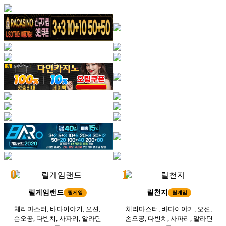
0
1
릴게임랜드
릴천지
릴게임
릴게임
체리마스터, 바다이야기, 오션,
체리마스터, 바다이야기, 오션,
손오공, 다빈치, 사파리, 알라딘
손오공, 다빈치, 사파리, 알라딘