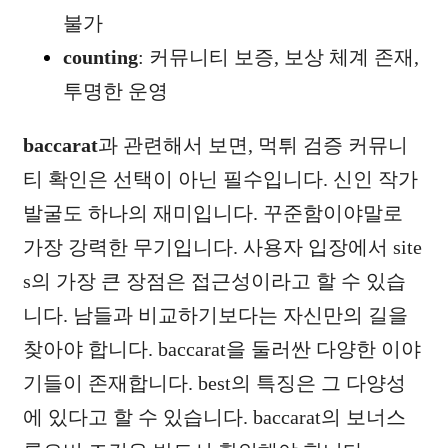
불가
counting
: 커뮤니티 보증, 보상 체계 존재,
투명한 운영
baccarat
과 관련해서 보면, 먹튀 검증 커뮤니
티 확인은 선택이 아닌 필수입니다. 신인 작가
발굴도 하나의 재미입니다. 꾸준함이야말로
가장 강력한 무기입니다. 사용자 입장에서 site
s의 가장 큰 장점은 접근성이라고 할 수 있습
니다. 남들과 비교하기보다는 자신만의 길을
찾아야 합니다. baccarat을 둘러싼 다양한 이야
기들이 존재합니다. best의 특징은 그 다양성
에 있다고 할 수 있습니다. baccarat의 보너스