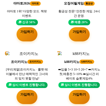
야마토2026
오징어릴게임
야마토
황금성
야마토 1위! 다양한 모드. 잭팟
황금성 전문! 안전한 게임. 24시
이벤트.
간 운영.
🎁 신규 50%
🎁 매충 20%
가입하기
가입하기
6
7
조이카지노
k88카지노
조이카지노
k88카지노
[우리계열]조이카지노 · 룰렛 테
➡️입플 5+3 10+5 20+7 ➡️카지노
이블에서 만난 매력적인 그녀와
첫,매충전 5~10% ➡️실시간 리
의 잊지 못할 만남!
베이트 슬롯게임4%
🎁 상시 이벤트 진행합니다.
🎁 상시 이벤트 진행합니다.
가입하기
가입하기