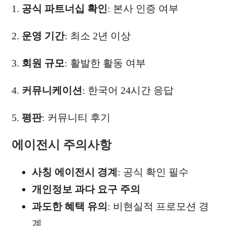
1.
공식 파트너십 확인
: 본사 인증 여부
2.
운영 기간
: 최소 2년 이상
3.
회원 규모
: 활발한 활동 여부
4.
커뮤니케이션
: 한국어 24시간 응답
5.
평판
: 커뮤니티 후기
에이전시 주의사항
사칭 에이전시 경계
: 공식 확인 필수
개인정보 과다 요구 주의
과도한 혜택 유의
: 비현실적 프로모션 경
계