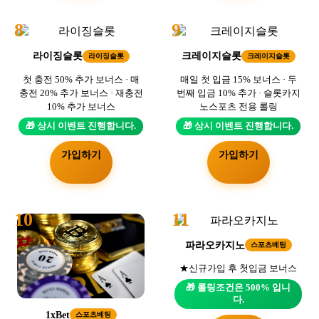
8
9
라이징슬롯
크레이지슬롯
라이징슬롯
크레이지슬롯
첫 충전 50% 추가 보너스 · 매
매일 첫 입금 15% 보너스 · 두
충전 20% 추가 보너스 · 재충전
번째 입금 10% 추가 · 슬롯카지
10% 추가 보너스
노스포츠 전용 롤링
🎁 상시 이벤트 진행합니다.
🎁 상시 이벤트 진행합니다.
가입하기
가입하기
10
11
파라오카지노
스포츠베팅
★신규가입 후 첫입금 보너스
🎁 롤링조건은 500% 입니
다.
1xBet
스포츠베팅